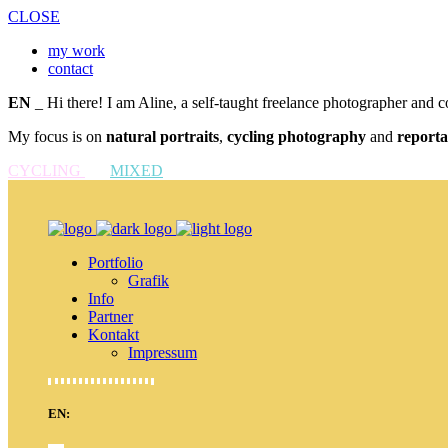
CLOSE
my work
contact
EN
_ Hi there! I am Aline, a self-taught freelance photographer and 
My focus is on
natural portraits
,
cycling photography
and
report
CYCLING
MIXED
Portfolio
Grafik
Info
Partner
Kontakt
Impressum
EN: