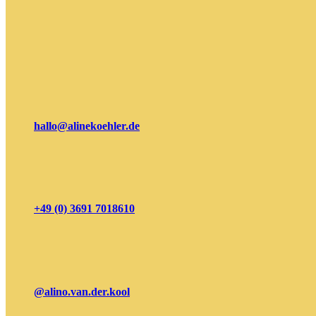
hallo@alinekoehler.de
+49 (0) 3691 7018610
@alino.van.der.kool